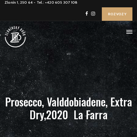
Zlonín 1, 250 64 - Tel.: +420 605 307 108
ROZVOZY
Prosecco, Valddobiadene, Extra
Dry,2020 La Farra