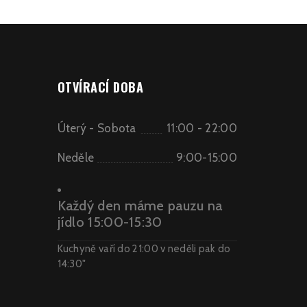
OTVÍRACÍ DOBA
Úterý - Sobota
11:00 - 22:00
Neděle
9:00-15:00
Každý den máme pauzu na
jídlo
15:00-15:30
Kuchyně vaří do 21:00 v neděli pak do
14:30"