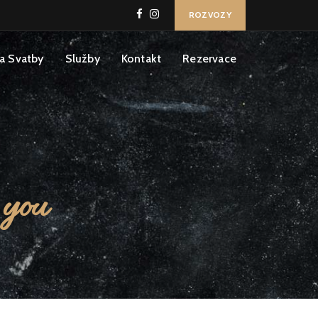
ROZVOZY
a Svatby
Služby
Kontakt
Rezervace
 you