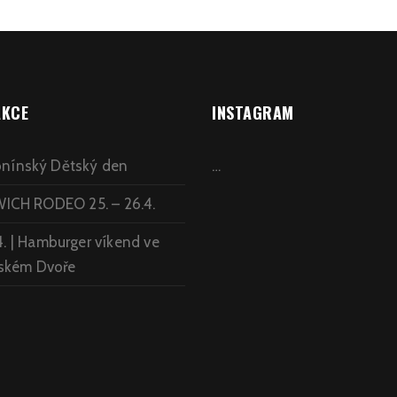
AKCE
INSTAGRAM
lonínský Dětský den
…
CH RODEO 25. – 26.4.
 4. | Hamburger víkend ve
ském Dvoře