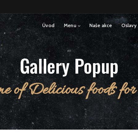
Úvod
Menu
Naše akce
Oslavy 
Gallery Popup
e of Delicious foods for