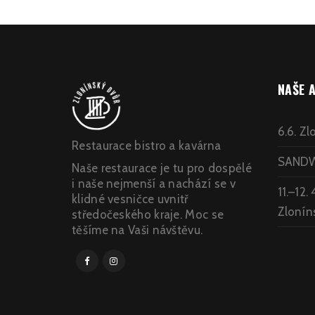
NAŠE 
6.6. Z
Restaurace bistro a kavárna
SANDWI
Naše restaurace je tu pro dospělé
i naše nejmenší a nachází se v
11.–12.
klidné vesničce uvnitř
Zlonín
středočeského kraje. Moc se
těšíme na Vaši návštěvu.